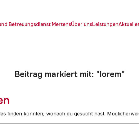
 und Betreuungsdienst Mertens
Über uns
Leistungen
Aktuelle
Beitrag markiert mit: "lorem"
en
t das finden konnten, wonach du gesucht hast. Möglicherweis